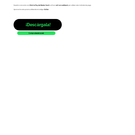
Nuestro convenio con
Click to Pay de Master Card
te ofrece
10% en cashback
por utilizar este método de pago.
Aprovecha esta promo utilizando el código:
CLIC10
¡Descárgala!
Compra desde la web