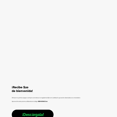
¡Recibe $20
de bienvenida!
Al hacer tu primer pago o compra con tekae, te regalamos $20 en cashback que serán abonados a tu monedero.
Aprovecha esta promo utilizando el código:
BIENVENIDO20
¡Descárgala!