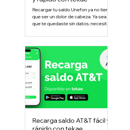
Recargar tu saldo Unefon ya no tiene
que ser un dolor de cabeza. Ya sea
que te quedaste sin datos, necesites
recargar el teléfono de alguien más o
simplemente busques una forma
más rápida de hacerlo, tekae te
permite recargar Unefon desde tu
celular en cualquier momento del día.
Recarga saldo AT&T fácil y
rápido con tekae