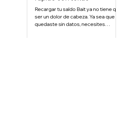
Recargar tu saldo Bait ya no tiene que
ser un dolor de cabeza. Ya sea que te
quedaste sin datos, necesites
recargar el teléfono de alguien más o
simplemente busques una forma
más rápida de hacerlo, tekae te
permite recargar Bait desde tu celular
en cualquier momento del día.