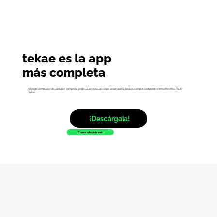
tekae es la app
​más completa
Recarga tiempo aire de cualquier compañía, paga tus servicios del hogar desde solo $5 pesitos, compra códigos de entretenimiento fácil y
rápido.
¡Descárgala!
Compra desde la web