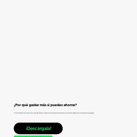
¿Por qué gastar más si puedes ahorrar?
Tu monedero es como una caja de ahorro. Aprovecha las promociones y acumula saldo para tus próximos pagos.
¡Descárgala!