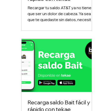
Recargar tu saldo AT&T ya no tiene
que ser un dolor de cabeza. Ya sea
que te quedaste sin datos, necesites
recargar el teléfono de alguien más o
simplemente busques una forma
más rápida de hacerlo, tekae te
permite recargar AT&T desde tu
celular en cualquier momento del día.
Recarga saldo Bait fácil y
rápido con tekae