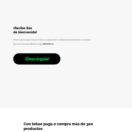
¡Recibe $20
de bienvenida!
Al hacer tu primer pago o compra con tekae, te regalamos $20 en cashback que serán abonados a tu monedero.
Aprovecha esta promo utilizando el código:
BIENVENIDO20
¡Descárgala!
Con tekae paga o compra más de 300
productos