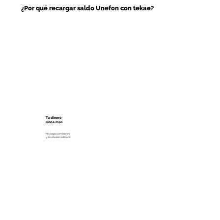
¿Por qué recargar saldo Unefon con tekae?
Tu dinero
rinde más
No pagas comisiones
y acumulas cashback