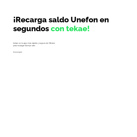
¡Recarga saldo Unefon en
segundos
con tekae!
tekae es la app más rápida y segura de México
para recargar tiempo aire.
¡Descárgala!